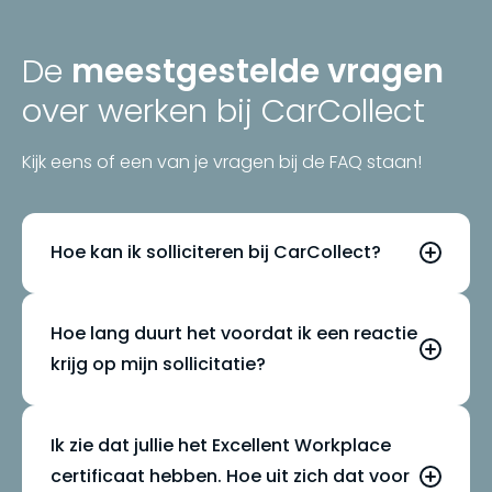
De
meestgestelde vragen
over werken bij CarCollect
Kijk eens of een van je vragen bij de FAQ staan!
Hoe kan ik solliciteren bij CarCollect?
Heel eenvoudig! Op
Hoe lang duurt het voordat ik een reactie
careers.carcollect.com/nl/jobs
vind je al
krijg op mijn sollicitatie?
onze openstaande vacatures. Zit er iets voor
je tussen? Klik op de vacature en solliciteer
Bij CarCollect houden we van snel schakelen.
direct via de button of stuur een mail met je
Ik zie dat jullie het Excellent Workplace
Meestal hoor je binnen een paar dagen van
cv naar
jobs@carcollect.com
. Je hoeft
certificaat hebben. Hoe uit zich dat voor
ons. We zorgen dat je altijd geïnformeerd
geen uitgebreide brief te schrijven (mag wel