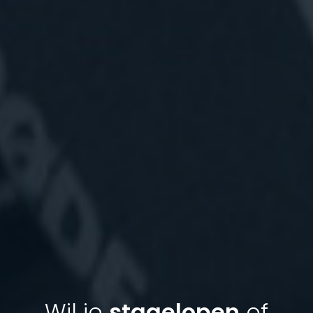
Wil je
stagelopen
of